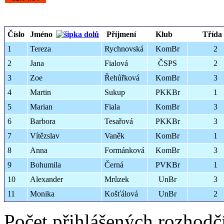
Číslo
Jméno
Příjmení
Klub
Třída
1
Tereza
Rychnovská
KomBr
2
2
Jana
Fialová
ČSPS
2
3
Zoe
Řehůřková
KomBr
3
4
Martin
Sukup
PKKBr
1
5
Marian
Fiala
KomBr
3
6
Barbora
Tesařová
PKKBr
3
7
Vítězslav
Vaněk
KomBr
1
8
Anna
Formánková
KomBr
3
9
Bohumila
Černá
PVKBr
1
10
Alexander
Mrůzek
UnBr
3
11
Monika
Košťálová
UnBr
2
Počet přihlášených rozhodč