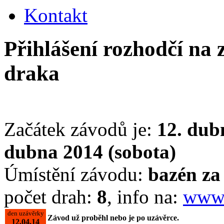
Kontakt
Přihlášení rozhodčí na
draka
Začátek závodů je:
12. dub
dubna 2014 (sobota)
Úmístění závodu:
bazén z
počet drah:
8
, info na:
www.
den uzávěrky
Závod už proběhl nebo je po uzávěrce.
12.04.14