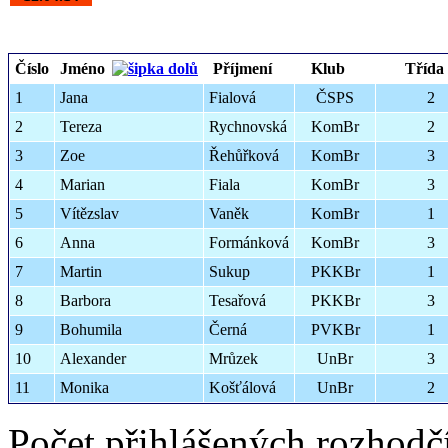
Číslo
Jméno
Příjmení
Klub
Třída
1
Jana
Fialová
ČSPS
2
2
Tereza
Rychnovská
KomBr
2
3
Zoe
Řehůřková
KomBr
3
4
Marian
Fiala
KomBr
3
5
Vítězslav
Vaněk
KomBr
1
6
Anna
Formánková
KomBr
3
7
Martin
Sukup
PKKBr
1
8
Barbora
Tesařová
PKKBr
3
9
Bohumila
Černá
PVKBr
1
10
Alexander
Mrůzek
UnBr
3
11
Monika
Košťálová
UnBr
2
Počet přihlášených rozhodč