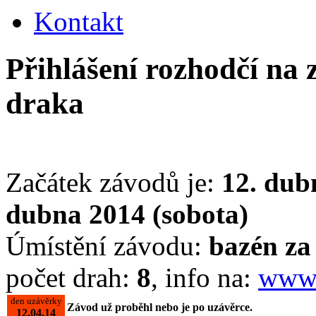
Kontakt
Přihlášení rozhodčí na
draka
Začátek závodů je:
12. dub
dubna 2014 (sobota)
Úmístění závodu:
bazén z
počet drah:
8
, info na:
www.
den uzávěrky
Závod už proběhl nebo je po uzávěrce.
12.04.14