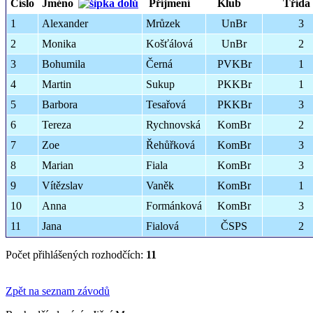
Číslo
Jméno
Příjmení
Klub
Třída
1
Alexander
Mrůzek
UnBr
3
2
Monika
Košťálová
UnBr
2
3
Bohumila
Černá
PVKBr
1
4
Martin
Sukup
PKKBr
1
5
Barbora
Tesařová
PKKBr
3
6
Tereza
Rychnovská
KomBr
2
7
Zoe
Řehůřková
KomBr
3
8
Marian
Fiala
KomBr
3
9
Vítězslav
Vaněk
KomBr
1
10
Anna
Formánková
KomBr
3
11
Jana
Fialová
ČSPS
2
Počet přihlášených rozhodčích:
11
Zpět na seznam závodů