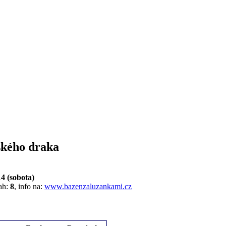
ského draka
4 (sobota)
rah:
8
, info na:
www.bazenzaluzankami.cz