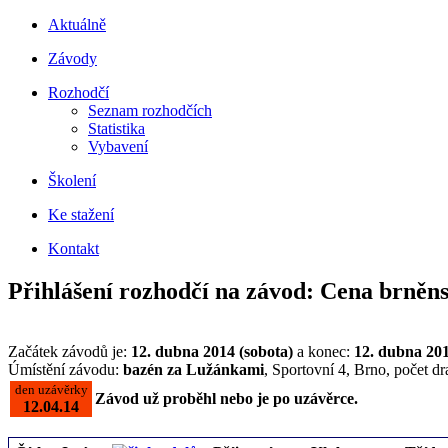
Aktuálně
Závody
Rozhodčí
Seznam rozhodčích
Statistika
Vybavení
Školení
Ke stažení
Kontakt
Přihlášení rozhodčí na závod: Cena brněn
Začátek závodů je:
12. dubna 2014 (sobota)
a konec:
12. dubna 201
Úmístění závodu:
bazén za Lužánkami
, Sportovní 4, Brno, počet d
den uzávěrky
Závod už proběhl nebo je po uzávěrce.
12.04.14