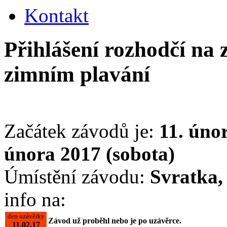
Kontakt
Přihlášení rozhodčí na 
zimním plavání
Začátek závodů je:
11. úno
února 2017 (sobota)
Úmístění závodu:
Svratka,
info na:
den uzávěrky
Závod už proběhl nebo je po uzávěrce.
11.02.17