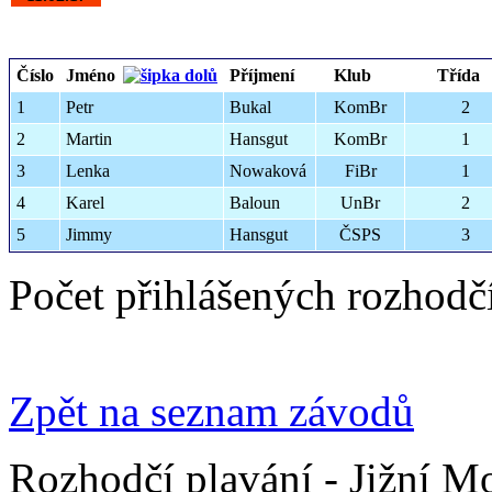
Číslo
Jméno
Příjmení
Klub
Třída
1
Petr
Bukal
KomBr
2
2
Martin
Hansgut
KomBr
1
3
Lenka
Nowaková
FiBr
1
4
Karel
Baloun
UnBr
2
5
Jimmy
Hansgut
ČSPS
3
Počet přihlášených rozhodč
Zpět na seznam závodů
Rozhodčí plavání - Jižní M