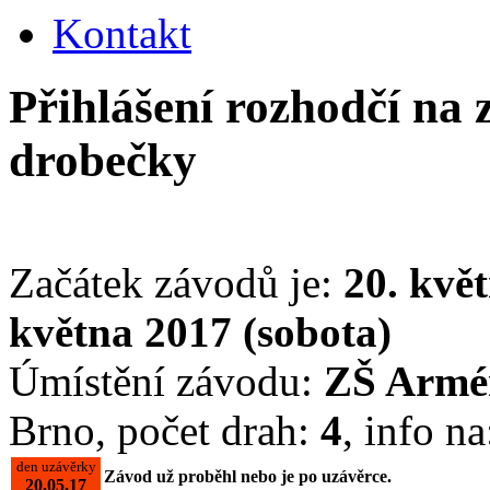
Kontakt
Přihlášení rozhodčí na
drobečky
Začátek závodů je:
20. kvě
května 2017 (sobota)
Úmístění závodu:
ZŠ Armé
Brno, počet drah:
4
, info na
den uzávěrky
Závod už proběhl nebo je po uzávěrce.
20.05.17