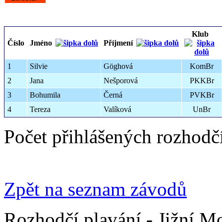
Klub
Číslo
Jméno
Příjmení
1
Silvie
Göghová
KomBr
2
Jana
Nešporová
PKKBr
3
Bohumila
Černá
PVKBr
4
Tereza
Valíková
UnBr
Počet přihlášených rozhodč
Zpět na seznam závodů
Rozhodčí plavání - Jižní M