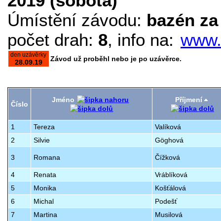
2019 (sobota)
Úmístění závodu:
bazén za
počet drah:
8
, info na:
www.
den uzávěrky
Závod už proběhl nebo je po uzávěrce.
28.09.19
Jméno
Příjmení
Číslo
1
Tereza
Valíková
2
Silvie
Göghová
3
Romana
Čížková
4
Renata
Vráblíková
5
Monika
Košťálová
6
Michal
Podešť
7
Martina
Musilová