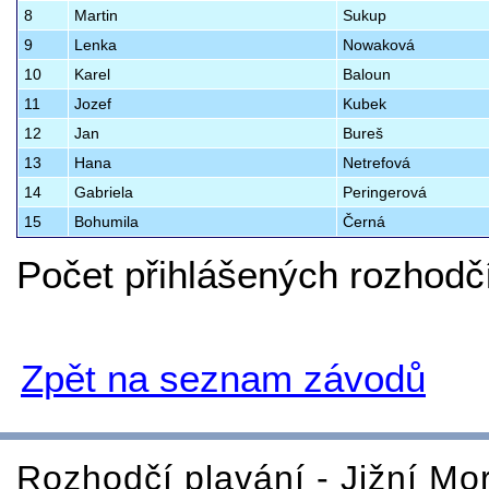
8
Martin
Sukup
9
Lenka
Nowaková
10
Karel
Baloun
11
Jozef
Kubek
12
Jan
Bureš
13
Hana
Netrefová
14
Gabriela
Peringerová
15
Bohumila
Černá
Počet přihlášených rozhodč
Zpět na seznam závodů
Rozhodčí plavání - Jižní Mo