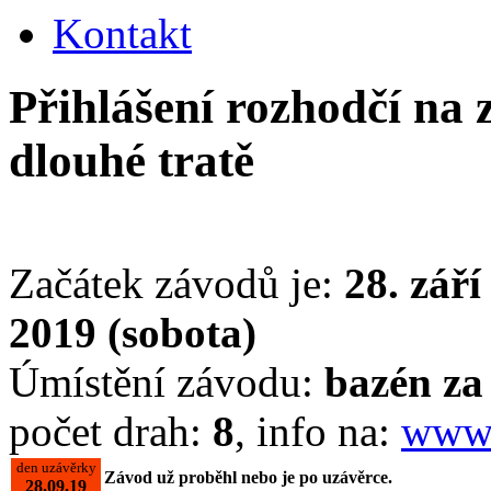
Kontakt
Přihlášení rozhodčí na
dlouhé tratě
Začátek závodů je:
28. září
2019 (sobota)
Úmístění závodu:
bazén z
počet drah:
8
, info na:
www.
den uzávěrky
Závod už proběhl nebo je po uzávěrce.
28.09.19