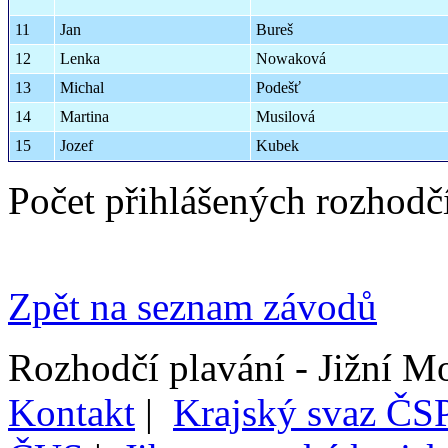
11
Jan
Bureš
12
Lenka
Nowaková
13
Michal
Podešť
14
Martina
Musilová
15
Jozef
Kubek
Počet přihlášených rozhodč
Zpět na seznam závodů
Rozhodčí plavání - Jižní M
Kontakt
|
Krajský svaz ČSP