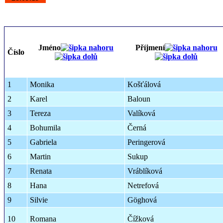
Jméno
Příjmení
Číslo
1
Monika
Košťálová
2
Karel
Baloun
3
Tereza
Valíková
4
Bohumila
Černá
5
Gabriela
Peringerová
6
Martin
Sukup
7
Renata
Vráblíková
8
Hana
Netrefová
9
Silvie
Göghová
10
Romana
Čížková