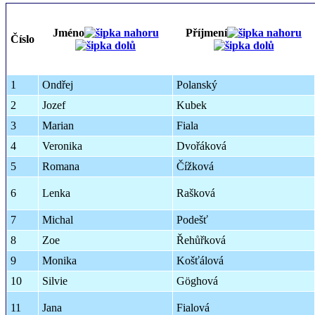
Jméno
Příjmení
Číslo
1
Ondřej
Polanský
2
Jozef
Kubek
3
Marian
Fiala
4
Veronika
Dvořáková
5
Romana
Čížková
6
Lenka
Rašková
7
Michal
Podešť
8
Zoe
Řehůřková
9
Monika
Košťálová
10
Silvie
Göghová
11
Jana
Fialová