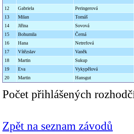
12
Gabriela
Peringerová
13
Milan
Tomáš
14
Jiřina
Sovová
15
Bohumila
Černá
16
Hana
Netrefová
17
Vítězslav
Vaněk
18
Martin
Sukup
19
Eva
Vykypělová
20
Martin
Hansgut
Počet přihlášených rozhodč
Zpět na seznam závodů