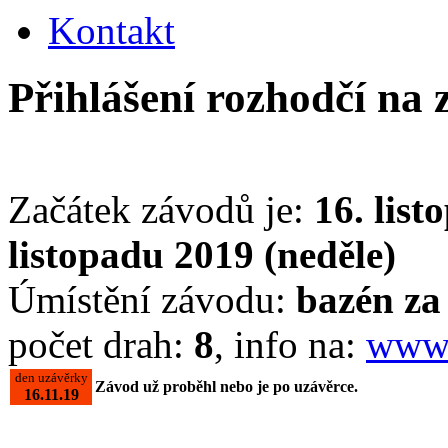
Kontakt
Přihlášení rozhodčí na
Začátek závodů je:
16. list
listopadu 2019 (neděle)
Úmístění závodu:
bazén z
počet drah:
8
, info na:
www.
den uzávěrky
Závod už proběhl nebo je po uzávěrce.
16.11.19