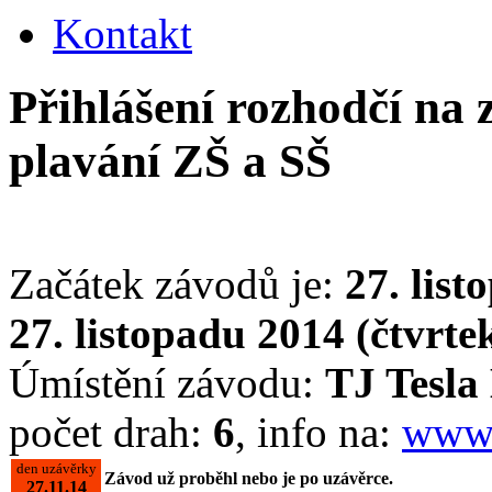
Kontakt
Přihlášení rozhodčí na 
plavání ZŠ a SŠ
Začátek závodů je:
27. list
27. listopadu 2014 (čtvrte
Úmístění závodu:
TJ Tesla
počet drah:
6
, info na:
www.
den uzávěrky
Závod už proběhl nebo je po uzávěrce.
27.11.14