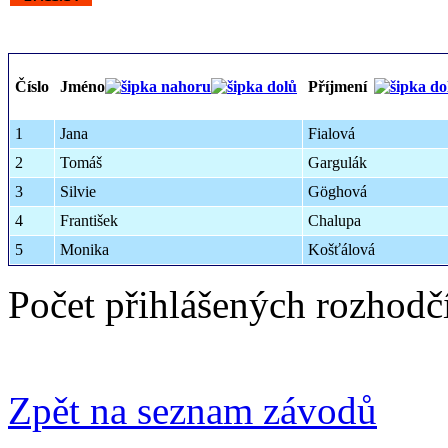
Číslo
Jméno
Příjmení
1
Jana
Fialová
2
Tomáš
Gargulák
3
Silvie
Göghová
4
František
Chalupa
5
Monika
Košťálová
Počet přihlášených rozhodč
Zpět na seznam závodů