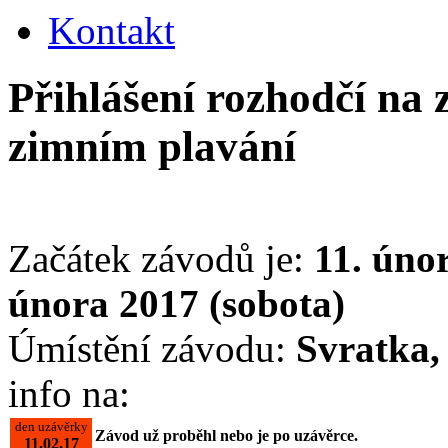
Kontakt
Přihlášení rozhodčí na 
zimním plavání
Začátek závodů je:
11. úno
února 2017 (sobota)
Úmístění závodu:
Svratka,
info na:
den uzávěrky
Závod už proběhl nebo je po uzávěrce.
11.02.17