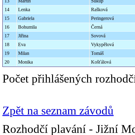
13
Martin
Sukup
14
Lenka
Rašková
15
Gabriela
Peringerová
16
Bohumila
Černá
17
Jiřina
Sovová
18
Eva
Vykypělová
19
Milan
Tomáš
20
Monika
Košťálová
Počet přihlášených rozhodč
Zpět na seznam závodů
Rozhodčí plavání - Jižní M