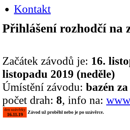
Kontakt
Přihlášení rozhodčí na
Začátek závodů je:
16. list
listopadu 2019 (neděle)
Úmístění závodu:
bazén z
počet drah:
8
, info na:
www.
den uzávěrky
Závod už proběhl nebo je po uzávěrce.
16.11.19