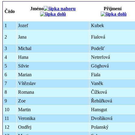
Jméno
Příjmení
Číslo
1
Jozef
Kubek
2
Jana
Fialová
3
Michal
Podešť
4
Hana
Netrefová
5
Silvie
Göghová
6
Marian
Fiala
7
Vítězslav
Vaněk
8
Romana
Čížková
9
Zoe
Řehůřková
10
Martin
Hansgut
11
Veronika
Dvořáková
12
Ondřej
Polanský